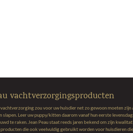
au vachtverzorgingsproducten
 vachtverzorging zou voor uw huisdier net zo gewoon moeten zijn 
en slapen. Leer uw puppy/kitten daarom vanaf hun eerste levensda
uwd te raken. Jean Peau staat reeds jaren bekend om zijn kwalitat
producten die ook veelvuldig gebruikt worden voor huisdieren di