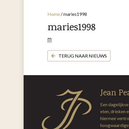
Home
/
maries1998
maries1998
TERUG NAAR NIEUWS
Jean Pe
Een dagelijkse
eten, drinken 
hiermee vertro
hoogwaardige 