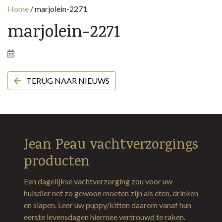
Home
/
marjolein-2271
marjolein-2271
TERUG NAAR NIEUWS
Jean Peau vachtverzorgings
producten
Een dagelijkse vachtverzorging zou voor uw
huisdier net zo gewoon moeten zijn als eten, drinken
en slapen. Leer uw puppy/kitten daarom vanaf hun
eerste levensdagen hiermee vertrouwd te raken.