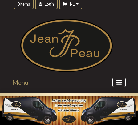
0 items
Login
NL
Menu