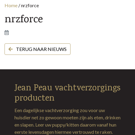
Home
/
nrzforce
nrzforce
TERUG NAAR NIEUWS
Jean Peau vachtverzorgings
producten
Een dagelijkse vachtverzorging zou voor uw
huisdier net zo gewoon moeten zijn als eten, drinken
en slapen. Leer uw puppy/kitten daarom vanaf hun
eerste levensdagen hiermee vertrouwd te raken.