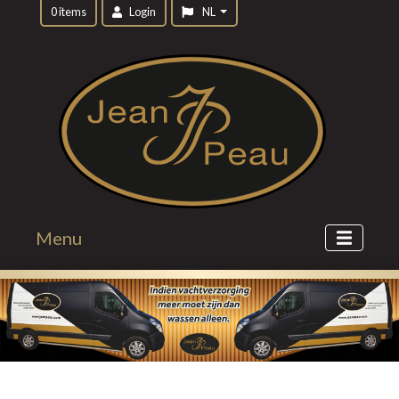
0 items
Login
NL
Menu