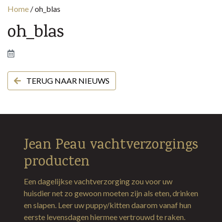
Home
/
oh_blas
oh_blas
TERUG NAAR NIEUWS
Jean Peau vachtverzorgings
producten
Een dagelijkse vachtverzorging zou voor uw
huisdier net zo gewoon moeten zijn als eten, drinken
en slapen. Leer uw puppy/kitten daarom vanaf hun
eerste levensdagen hiermee vertrouwd te raken.