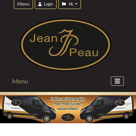
0 items
Login
NL
Menu