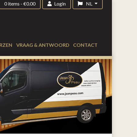
0 items
-
€
0.00
Login
NL
RZEN
VRAAG & ANTWOORD
CONTACT