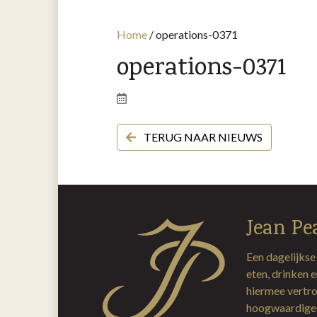
Home
/
operations-0371
operations-0371
TERUG NAAR NIEUWS
Jean Pe
Een dagelijkse
eten, drinken 
hiermee vertro
hoogwaardige 