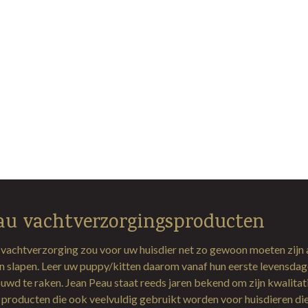
au vachtverzorgingsproducten
 vachtverzorging zou voor uw huisdier net zo gewoon moeten zijn 
en slapen. Leer uw puppy/kitten daarom vanaf hun eerste levensda
uwd te raken. Jean Peau staat reeds jaren bekend om zijn kwalitat
producten die ook veelvuldig gebruikt worden voor huisdieren di