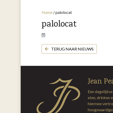
Home
/
palolocat
palolocat
TERUG NAAR NIEUWS
Jean Pe
Een dagelijkse
eten, drinken 
hiermee vertro
hoogwaardige 