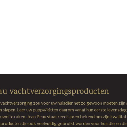
au vachtverzorgingsproducten
 vachtverzorging zou voor uw huisdier net zo gewoon moeten zijn 
en slapen. Leer uw puppy/kitten daarom vanaf hun eerste levensda
uwd te raken. Jean Peau staat reeds jaren bekend om zijn kwalitat
producten die ook veelvuldig gebruikt worden voor huisdieren di