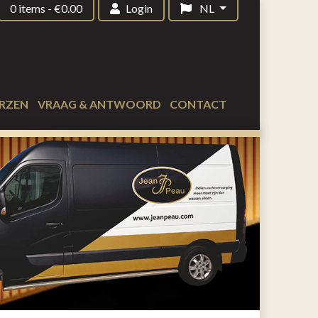
0 items
-
€
0.00
Login
NL
RZEN
VRAAG & ANTWOORD
CONTACT