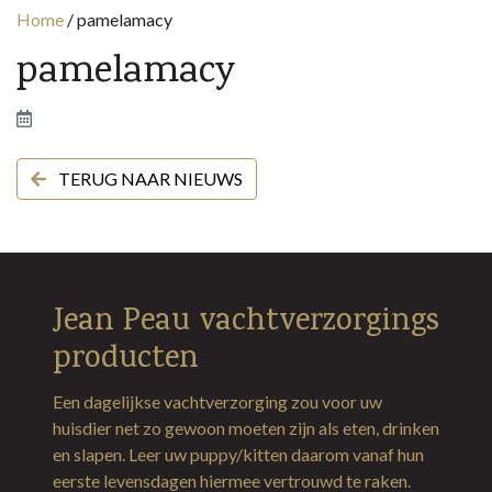
Home
/
pamelamacy
pamelamacy
TERUG NAAR NIEUWS
Jean Peau vachtverzorgings
producten
Een dagelijkse vachtverzorging zou voor uw
huisdier net zo gewoon moeten zijn als eten, drinken
en slapen. Leer uw puppy/kitten daarom vanaf hun
eerste levensdagen hiermee vertrouwd te raken.