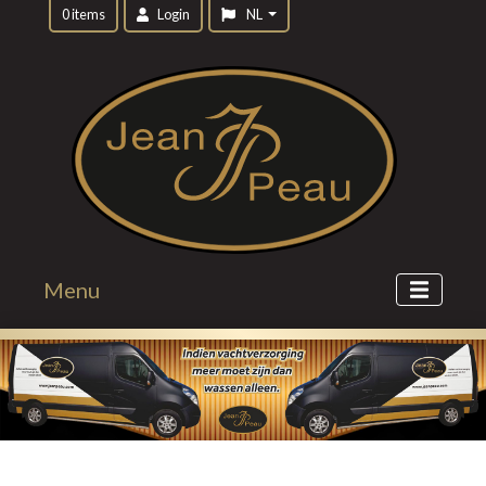
0 items
Login
NL
Menu