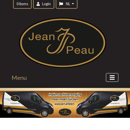
0 items
Login
NL
Menu