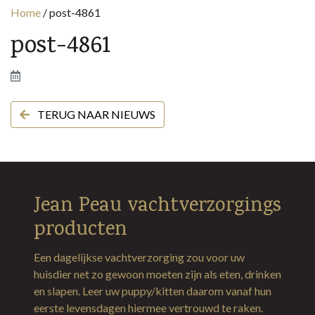
Home
/
post-4861
post-4861
TERUG NAAR NIEUWS
Jean Peau vachtverzorgings
producten
Een dagelijkse vachtverzorging zou voor uw
huisdier net zo gewoon moeten zijn als eten, drinken
en slapen. Leer uw puppy/kitten daarom vanaf hun
eerste levensdagen hiermee vertrouwd te raken.