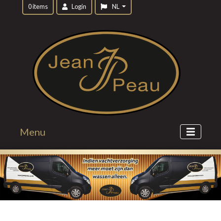
0 items
Login
NL
Menu