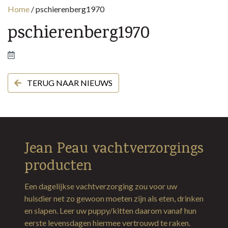
Home
/
pschierenberg1970
pschierenberg1970
TERUG NAAR NIEUWS
Jean Peau vachtverzorgings
producten
Een dagelijkse vachtverzorging zou voor uw
huisdier net zo gewoon moeten zijn als eten, drinken
en slapen. Leer uw puppy/kitten daarom vanaf hun
eerste levensdagen hiermee vertrouwd te raken.