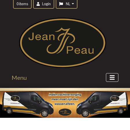
0 items
Login
NL
Menu