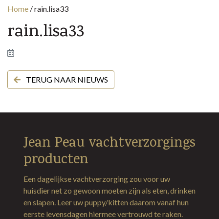
Home
/
rain.lisa33
rain.lisa33
TERUG NAAR NIEUWS
Jean Peau vachtverzorgings
producten
Een dagelijkse vachtverzorging zou voor uw
huisdier net zo gewoon moeten zijn als eten, drinken
en slapen. Leer uw puppy/kitten daarom vanaf hun
eerste levensdagen hiermee vertrouwd te raken.