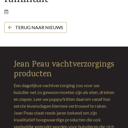
ramintalt
TERUG NAAR NIEUWS
Jean Peau vachtverzorgings
producten
Een dagelijkse vachtverzorging zou voor uw
huisdier net zo gewoon moeten zijn als eten, drinken
en slapen. Leer uw puppy/kitten daarom vanaf hun
eerste levensdagen hiermee vertrouwd te raken.
Jean Peau staat reeds jaren bekend om zijn
kwalitatief hoogwaardige producten die ook
veelvuldig gebruikt worden voor huisdieren die zich