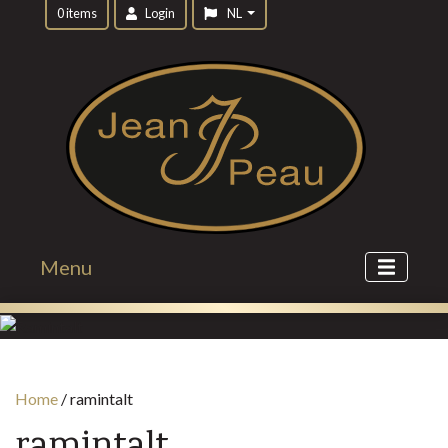
0 items
Login
NL
Menu
Home
/
ramintalt