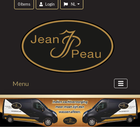
0 items
Login
NL
Menu