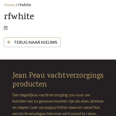
Home
/
rfwhite
rfwhite
TERUG NAAR NIEUWS
Jean Peau vachtverzorgings
producten
Een dagelijkse vachtverzorging zou voor uw
huisdier net zo gewoon moeten zijn als eten, drinken
en slapen. Leer uw puppy/kitten daarom vanaf hun
eerste levensdagen hiermee vertrouwd te raken.