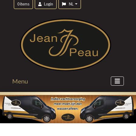
0 items
Login
NL
Menu