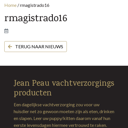
Home
/
rmagistrado16
rmagistrado16
TERUG NAAR NIEUWS
Jean Peau vachtverzorgings
producten
Een dagelijkse vachtverzorging zou voor uw
huisdier net zo gewoon moeten zijn als eten, drinken
en slapen. Leer uw puppy/kitten daarom vanaf hun
eerste levensdagen hiermee vertrouwd te raken.