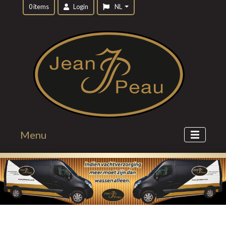
0 items
Login
NL
Menu