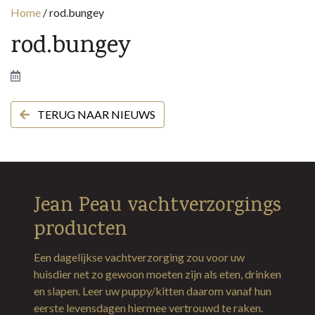
Home
/
rod.bungey
rod.bungey
TERUG NAAR NIEUWS
Jean Peau vachtverzorgings
producten
Een dagelijkse vachtverzorging zou voor uw
huisdier net zo gewoon moeten zijn als eten, drinken
en slapen. Leer uw puppy/kitten daarom vanaf hun
eerste levensdagen hiermee vertrouwd te raken.