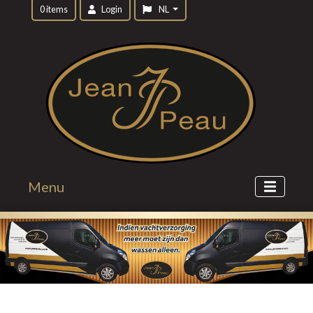
0 items
Login
NL
Menu