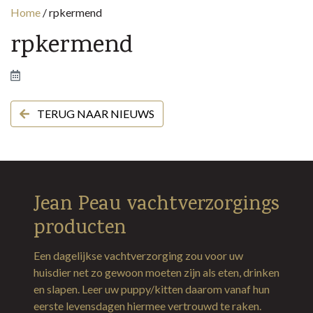
Home
/
rpkermend
rpkermend
TERUG NAAR NIEUWS
Jean Peau vachtverzorgings
producten
Een dagelijkse vachtverzorging zou voor uw
huisdier net zo gewoon moeten zijn als eten, drinken
en slapen. Leer uw puppy/kitten daarom vanaf hun
eerste levensdagen hiermee vertrouwd te raken.