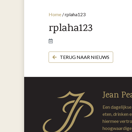
Home
/
rplaha123
rplaha123
TERUG NAAR NIEUWS
Jean Pe
Een dagelijkse
eten, drinken 
hiermee vertro
hoogwaardige 