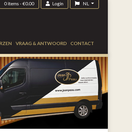
0 items
-
€
0.00
Login
NL
RZEN
VRAAG & ANTWOORD
CONTACT