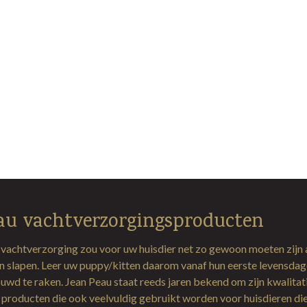
au vachtverzorgingsproducten
 vachtverzorging zou voor uw huisdier net zo gewoon moeten zijn 
en slapen. Leer uw puppy/kitten daarom vanaf hun eerste levensda
uwd te raken. Jean Peau staat reeds jaren bekend om zijn kwalitat
producten die ook veelvuldig gebruikt worden voor huisdieren di