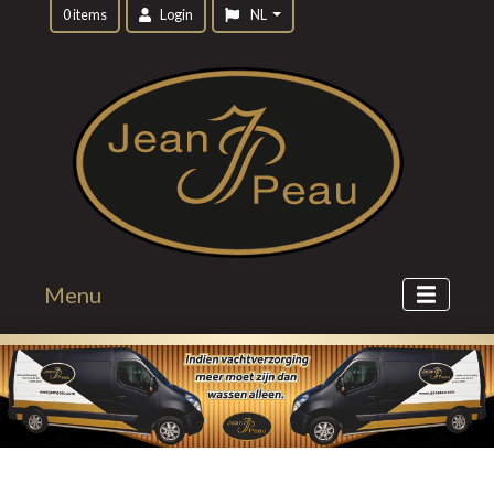
0 items
Login
NL
Menu