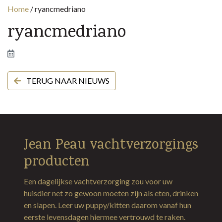
Home
/
ryancmedriano
ryancmedriano
TERUG NAAR NIEUWS
Jean Peau vachtverzorgings
producten
Een dagelijkse vachtverzorging zou voor uw
huisdier net zo gewoon moeten zijn als eten, drinken
en slapen. Leer uw puppy/kitten daarom vanaf hun
eerste levensdagen hiermee vertrouwd te raken.