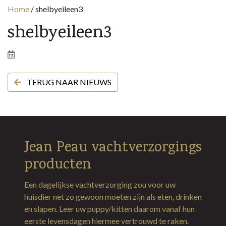
Home
/
shelbyeileen3
shelbyeileen3
TERUG NAAR NIEUWS
Jean Peau vachtverzorgings
producten
Een dagelijkse vachtverzorging zou voor uw
huisdier net zo gewoon moeten zijn als eten, drinken
en slapen. Leer uw puppy/kitten daarom vanaf hun
eerste levensdagen hiermee vertrouwd te raken.