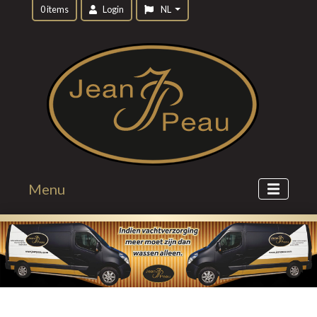
0 items
Login
NL
Menu