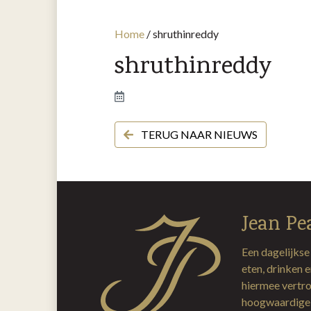
Home
/
shruthinreddy
shruthinreddy
TERUG NAAR NIEUWS
Jean Pe
Een dagelijkse
eten, drinken 
hiermee vertro
hoogwaardige 