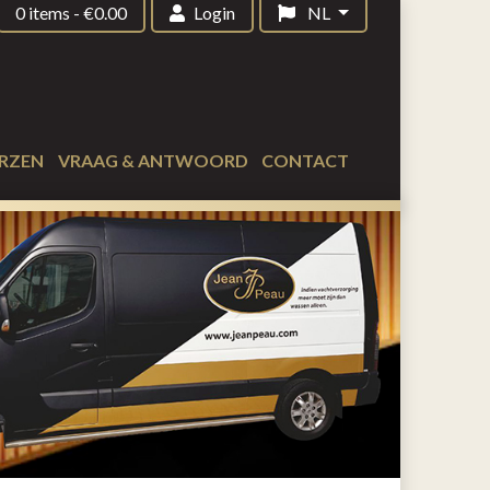
0 items
-
€
0.00
Login
NL
RZEN
VRAAG & ANTWOORD
CONTACT