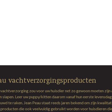
au vachtverzorgingsproducten
 vachtverzorging zou voor uw huisdier net zo gewoon moeten zijn 
en slapen. Leer uw puppy/kitten daarom vanaf hun eerste levensda
uwd te raken. Jean Peau staat reeds jaren bekend om zijn kwalitat
producten die ook veelvuldig gebruikt worden voor huisdieren di