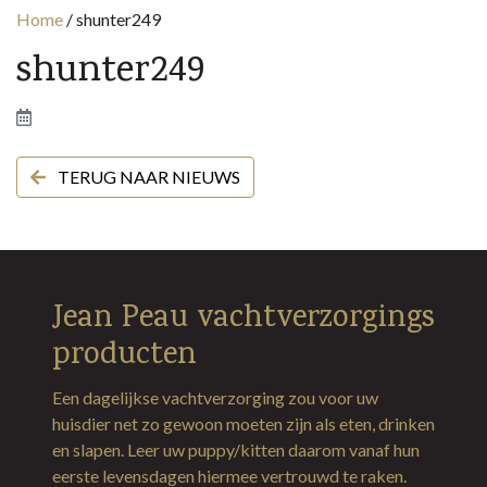
Home
/
shunter249
shunter249
TERUG NAAR NIEUWS
Jean Peau vachtverzorgings
producten
Een dagelijkse vachtverzorging zou voor uw
huisdier net zo gewoon moeten zijn als eten, drinken
en slapen. Leer uw puppy/kitten daarom vanaf hun
eerste levensdagen hiermee vertrouwd te raken.