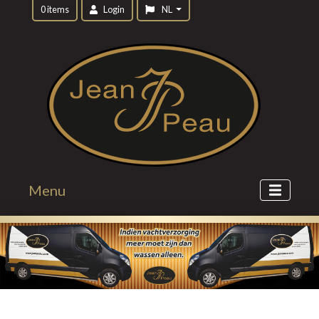
0 items
Login
NL
Menu