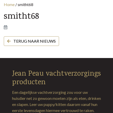
Home
/
smitht68
smitht68
TERUG NAAR NIEUWS
Jean Peau vachtverzorgings
producten
Een dagelijkse vachtverzorging zou voor uw
huisdier net zo gewoon moeten zijn als eten, drinken
en slapen. Leer uw puppy/kitten daarom vanaf hun
eerste levensdagen hiermee vertrouwd te raken.