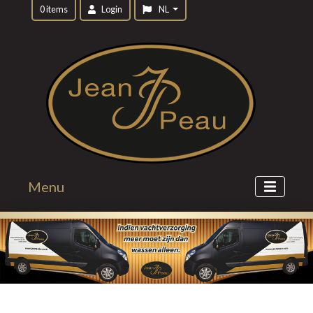
0 items
Login
NL
Menu