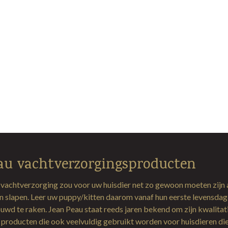
au vachtverzorgingsproducten
 vachtverzorging zou voor uw huisdier net zo gewoon moeten zijn 
en slapen. Leer uw puppy/kitten daarom vanaf hun eerste levensda
uwd te raken. Jean Peau staat reeds jaren bekend om zijn kwalitat
producten die ook veelvuldig gebruikt worden voor huisdieren di