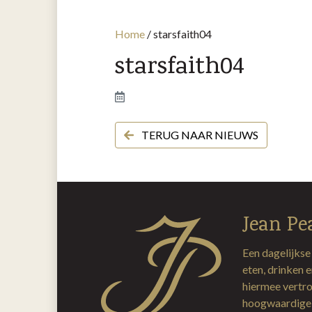
Home
/
starsfaith04
starsfaith04
TERUG NAAR NIEUWS
Jean Pe
Een dagelijkse
eten, drinken 
hiermee vertro
hoogwaardige 