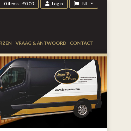
0 items
-
€
0.00
Login
NL
RZEN
VRAAG & ANTWOORD
CONTACT