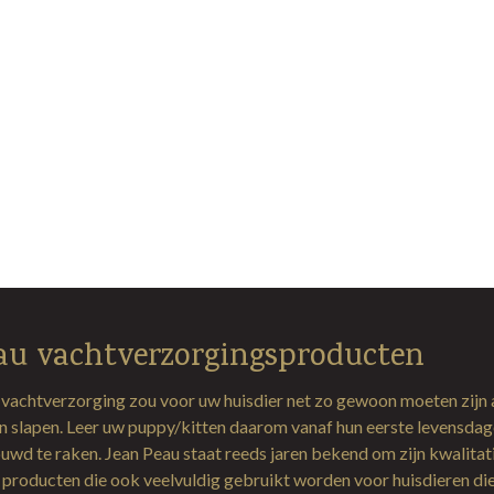
au vachtverzorgingsproducten
 vachtverzorging zou voor uw huisdier net zo gewoon moeten zijn 
en slapen. Leer uw puppy/kitten daarom vanaf hun eerste levensda
uwd te raken. Jean Peau staat reeds jaren bekend om zijn kwalitat
producten die ook veelvuldig gebruikt worden voor huisdieren di