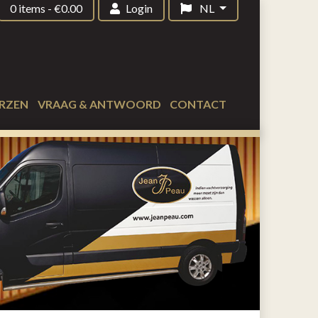
0 items
-
€
0.00
Login
NL
RZEN
VRAAG & ANTWOORD
CONTACT