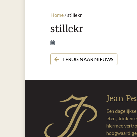
Home
/
stillekr
stillekr
TERUG NAAR NIEUWS
Jean Pe
Een dagelijkse
eten, drinken 
hiermee vertro
hoogwaardige 