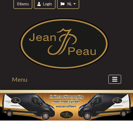
0 items
Login
NL
Menu