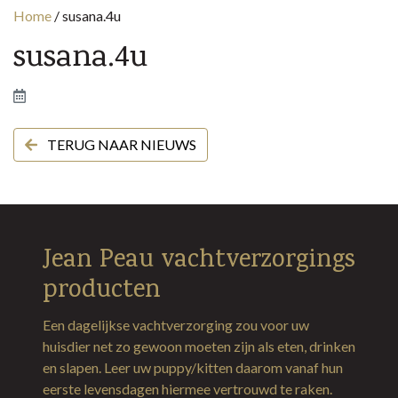
Home
/
susana.4u
susana.4u
TERUG NAAR NIEUWS
Jean Peau vachtverzorgings
producten
Een dagelijkse vachtverzorging zou voor uw
huisdier net zo gewoon moeten zijn als eten, drinken
en slapen. Leer uw puppy/kitten daarom vanaf hun
eerste levensdagen hiermee vertrouwd te raken.