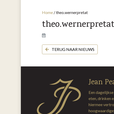
Home
/
theo.wernerpretat
theo.wernerpreta
TERUG NAAR NIEUWS
Jean Pe
Een dagelijkse
eten, drinken 
hiermee vertro
hoogwaardige 