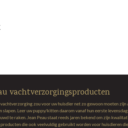
t
au vachtverzorgingsproducten
 vachtverzorging zou voor uw huisdier net zo gewoon moeten zijn 
en slapen. Leer uw puppy/kitten daarom vanaf hun eerste levensda
uwd te raken. Jean Peau staat reeds jaren bekend om zijn kwalitat
producten die ook veelvuldig gebruikt worden voor huisdieren di