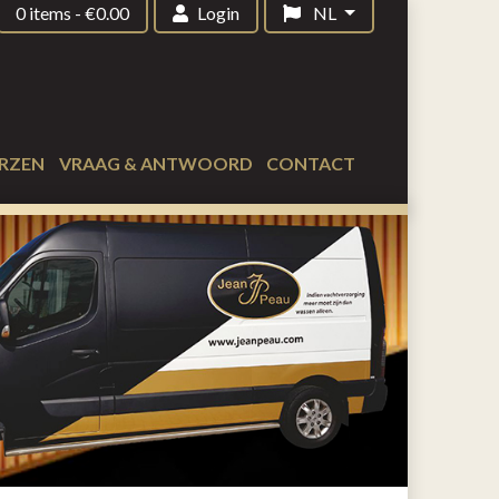
0 items
-
€
0.00
Login
NL
RZEN
VRAAG & ANTWOORD
CONTACT