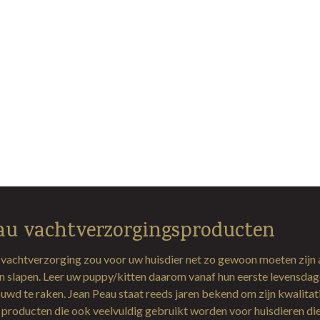
au vachtverzorgingsproducten
 vachtverzorging zou voor uw huisdier net zo gewoon moeten zijn 
en slapen. Leer uw puppy/kitten daarom vanaf hun eerste levensda
uwd te raken. Jean Peau staat reeds jaren bekend om zijn kwalitat
producten die ook veelvuldig gebruikt worden voor huisdieren di