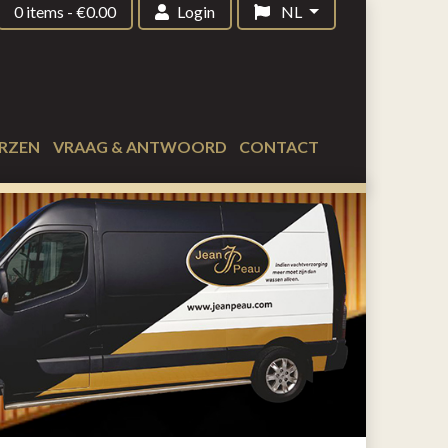
0 items
-
€
0.00
Login
NL
RZEN
VRAAG & ANTWOORD
CONTACT