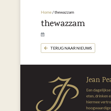
Home
/
thewazzam
thewazzam
TERUG NAAR NIEUWS
Jean Pe
Een dagelijkse
eten, drinken 
hiermee vertro
hoogwaardige 