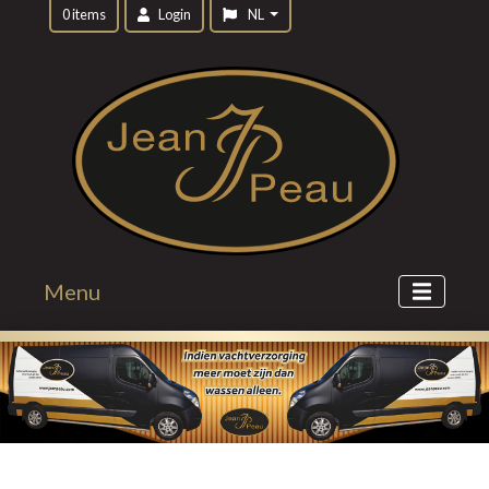
0 items
Login
NL
Menu