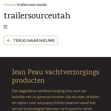
Home
/
trailersourceutah
trailersourceutah
TERUG NAAR NIEUWS
Jean Peau vachtverzorgings
producten
Een dagelijkse vachtverzorging zou voor uw
huisdier net zo gewoon moeten zijn als eten, drinken
en slapen. Leer uw puppy/kitten daarom vanaf hun
eerste levensdagen hiermee vertrouwd te raken.