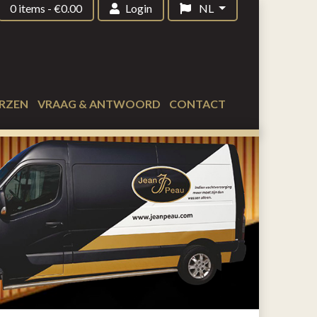
0 items
-
€
0.00
Login
NL
RZEN
VRAAG & ANTWOORD
CONTACT