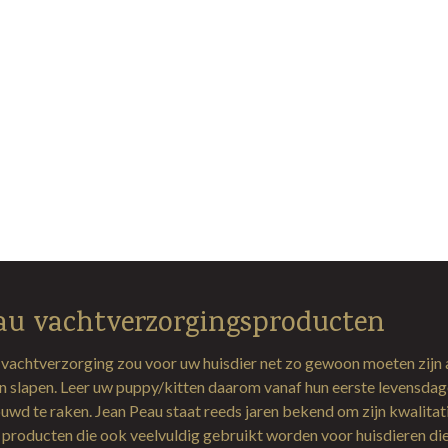
au vachtverzorgingsproducten
 vachtverzorging zou voor uw huisdier net zo gewoon moeten zijn 
en slapen. Leer uw puppy/kitten daarom vanaf hun eerste levensda
uwd te raken. Jean Peau staat reeds jaren bekend om zijn kwalitat
producten die ook veelvuldig gebruikt worden voor huisdieren di