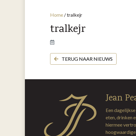
Home
/
tralkejr
tralkejr
TERUG NAAR NIEUWS
Jean Pe
Een dagelijkse
eten, drinken 
hiermee vertro
hoogwaardige 