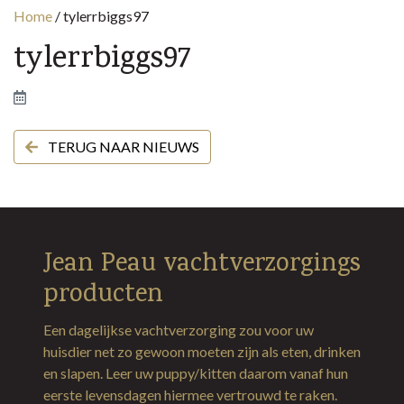
Home
/
tylerrbiggs97
tylerrbiggs97
TERUG NAAR NIEUWS
Jean Peau vachtverzorgings
producten
Een dagelijkse vachtverzorging zou voor uw
huisdier net zo gewoon moeten zijn als eten, drinken
en slapen. Leer uw puppy/kitten daarom vanaf hun
eerste levensdagen hiermee vertrouwd te raken.