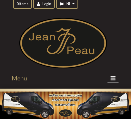
0 items
Login
NL
Menu