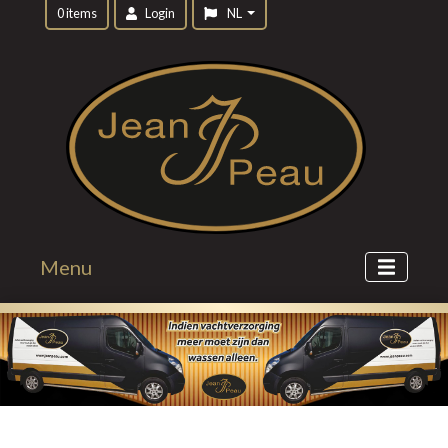
0 items
Login
NL
Menu