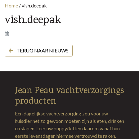
Home
/
vish.deepak
vish.deepak
TERUG NAAR NIEUWS
Jean Peau vachtverzorgings
producten
Een dagelijkse vachtverzorging zou voor uw
huisdier net zo gewoon moeten zijn als eten, drinken
en slapen. Leer uw puppy/kitten daarom vanaf hun
eerste levensdagen hiermee vertrouwd te raken.