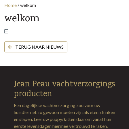
Home
/
welkom
welkom
TERUG NAAR NIEUWS
Jean Peau vachtverzorgings
producten
Een dagelijkse vachtverzorging zou voor uw
huisdier net zo gewoon moeten zijn als eten, drinken
en slapen. Leer uw puppy/kitten daarom vanaf hun
eerste levensdagen hiermee vertrouwd te raken.