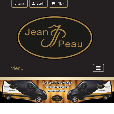
0 items
Login
NL
Menu