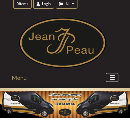
0 items
Login
NL
Menu