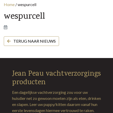
Home
/
wespurcell
wespurcell
TERUG NAAR NIEUWS
Jean Peau vachtverzorgings
producten
Een dagelijkse vachtverzorging zou voor uw
huisdier net zo gewoon moeten zijn als eten, drinken
en slapen. Leer uw puppy/kitten daarom vanaf hun
eerste levensdagen hiermee vertrouwd te raken.