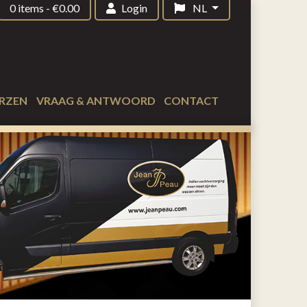
0 items
-
€
0.00
Login
NL
RZEN
VRAAG & ANTWOORD
CONTACT