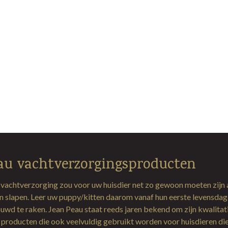
au vachtverzorgingsproducten
 vachtverzorging zou voor uw huisdier net zo gewoon moeten zijn 
en slapen. Leer uw puppy/kitten daarom vanaf hun eerste levensda
uwd te raken. Jean Peau staat reeds jaren bekend om zijn kwalitat
producten die ook veelvuldig gebruikt worden voor huisdieren di