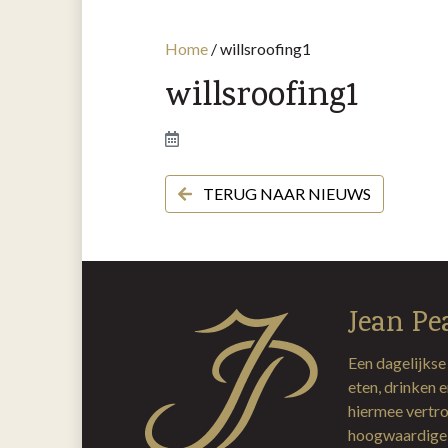
Home
/
willsroofing1
willsroofing1
TERUG NAAR NIEUWS
Jean Pe
Een dagelijkse
eten, drinken 
hiermee vertro
hoogwaardige 