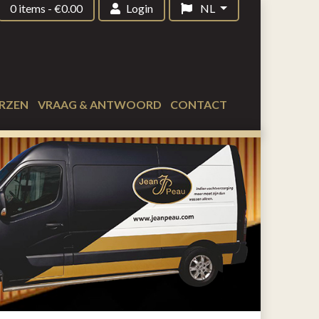
0 items
-
€
0.00
Login
NL
RZEN
VRAAG & ANTWOORD
CONTACT