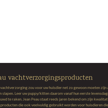
au vachtverzorgingsproducten
 vachtverzorging zou voor uw huisdier net zo gewoon moeten zijn 
en slapen. Leer uw puppy/kitten daarom vanaf hun eerste levensda
uwd te raken. Jean Peau staat reeds jaren bekend om zijn kwalitat
producten die ook veelvuldig gebruikt worden voor huisdieren di