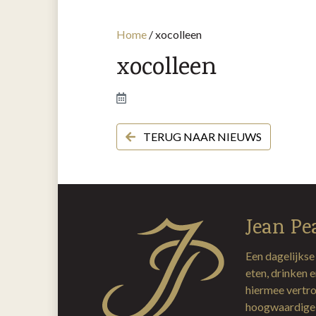
Home
/
xocolleen
xocolleen
TERUG NAAR NIEUWS
Jean Pe
Een dagelijkse
eten, drinken 
hiermee vertro
hoogwaardige 