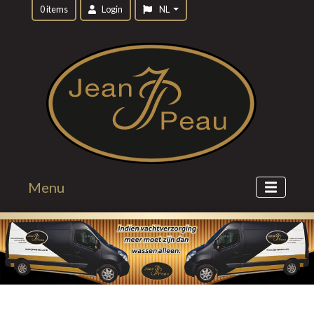
0 items
Login
NL
Menu