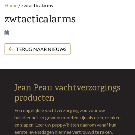
Home
/
zwtacticalarms
zwtacticalarms
TERUG NAAR NIEUWS
Jean Peau vachtverzorgings
producten
Een dagelijkse vachtverzorging zou voor uw
huisdier net zo gewoon moeten zijn als eten, drinken
en slapen. Leer uw puppy/kitten daarom vanaf hun
eerste levensdagen hiermee vertrouwd te raken.