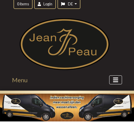
0 items
Login
DE
Menu