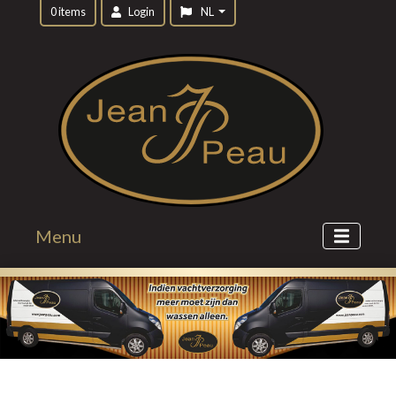
0 items
Login
NL
Menu