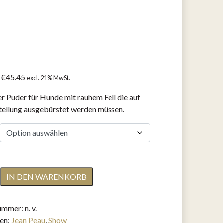
Preisspanne:
–
€
45.45
excl. 21% MwSt.
€14.88
er Puder für Hunde mit rauhem Fell die auf
bis
tellung ausgebürstet werden müssen.
€45.45
IN DEN WARENKORB
nummer:
n. v.
en:
Jean Peau
,
Show