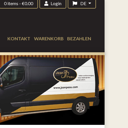
0 items
-
€
0.00
Login
DE
KONTAKT
WARENKORB
BEZAHLEN