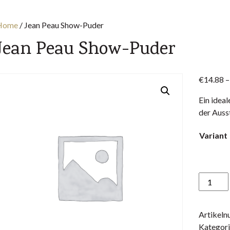
Home
/
Jean Peau Show-Puder
Jean Peau Show-Puder
€
14.88
Ein ideal
der Auss
Variant
Jean
Peau
Show-
Artikel
Puder
Kategori
Menge