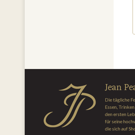
Jean Pe
Die tägliche Fe
Essen, Trinken
den ersten Leb
für seine hoch
die sich auf S