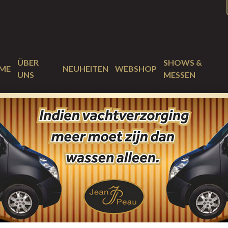
ÜBER
SHOWS &
ME
NEUHEITEN
WEBSHOP
UNS
MESSEN