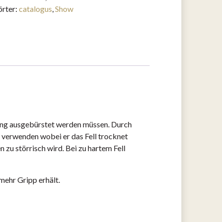
rter:
catalogus
,
Show
llung ausgebürstet werden müssen. Durch
u verwenden wobei er das Fell trocknet
 zu störrisch wird. Bei zu hartem Fell
mehr Gripp erhält.