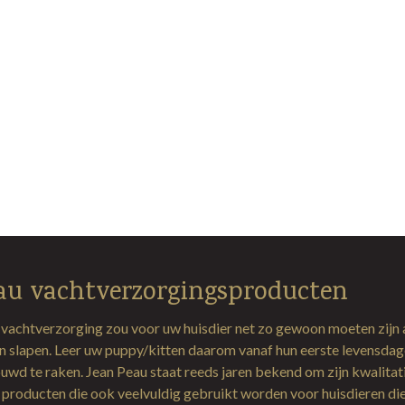
au vachtverzorgingsproducten
 vachtverzorging zou voor uw huisdier net zo gewoon moeten zijn 
en slapen. Leer uw puppy/kitten daarom vanaf hun eerste levensda
uwd te raken. Jean Peau staat reeds jaren bekend om zijn kwalitat
producten die ook veelvuldig gebruikt worden voor huisdieren di