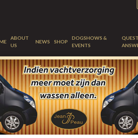
ABOUT
DOGSHOWS &
QUEST
ME
NEWS
SHOP
US
EVENTS
ANSW