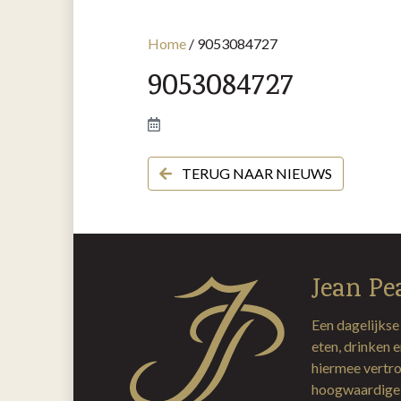
Home
/
9053084727
9053084727
TERUG NAAR NIEUWS
Jean Pe
Een dagelijkse
eten, drinken 
hiermee vertro
hoogwaardige 