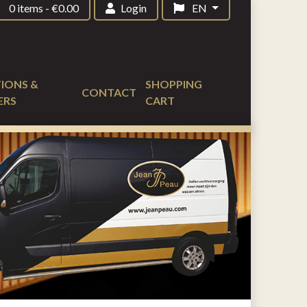
0 items
-
€
0.00
Login
EN
IONS &
SHOPPING
CONTACT
ERS
CART