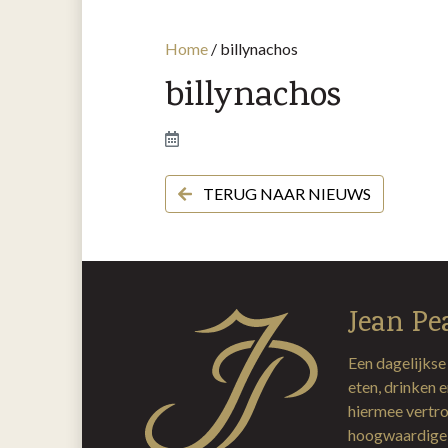
Home
/
billynachos
billynachos
TERUG NAAR NIEUWS
Jean Pe
Een dagelijkse
eten, drinken 
hiermee vertro
hoogwaardige 