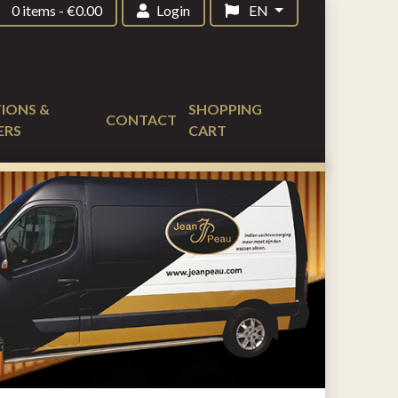
0 items
-
€
0.00
Login
EN
IONS &
SHOPPING
CONTACT
ERS
CART