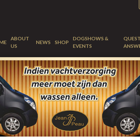
ABOUT
DOGSHOWS &
QUEST
ME
NEWS
SHOP
US
EVENTS
ANSW