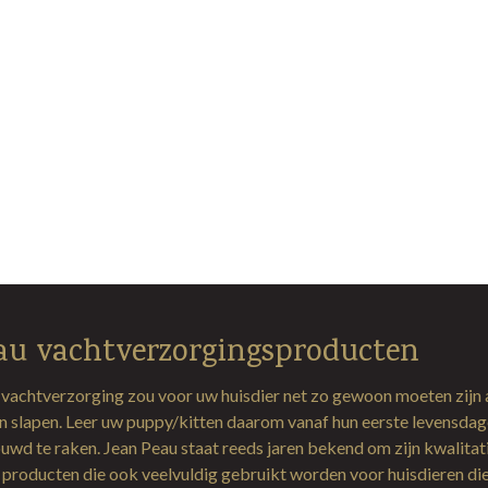
au vachtverzorgingsproducten
 vachtverzorging zou voor uw huisdier net zo gewoon moeten zijn 
en slapen. Leer uw puppy/kitten daarom vanaf hun eerste levensda
uwd te raken. Jean Peau staat reeds jaren bekend om zijn kwalitat
producten die ook veelvuldig gebruikt worden voor huisdieren di