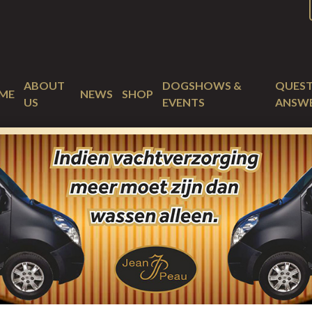
ABOUT
DOGSHOWS &
QUEST
ME
NEWS
SHOP
US
EVENTS
ANSW