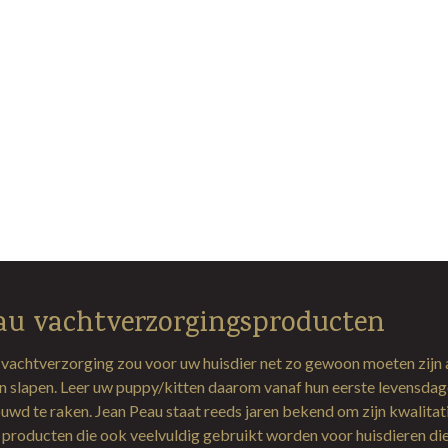
au vachtverzorgingsproducten
 vachtverzorging zou voor uw huisdier net zo gewoon moeten zijn 
en slapen. Leer uw puppy/kitten daarom vanaf hun eerste levensda
uwd te raken. Jean Peau staat reeds jaren bekend om zijn kwalitat
producten die ook veelvuldig gebruikt worden voor huisdieren di