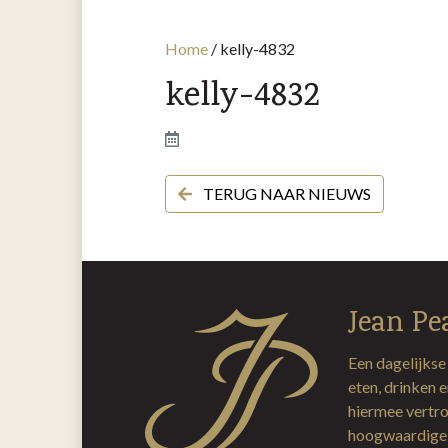
Home
/
kelly-4832
kelly-4832
TERUG NAAR NIEUWS
Jean Pe
Een dagelijkse
eten, drinken 
hiermee vertro
hoogwaardige 