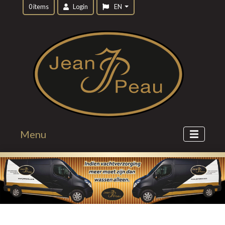
0 items
Login
EN
Menu