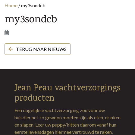
Home
/
my3sondcb
my3sondcb
TERUG NAAR NIEUWS
Jean Peau vachtverzorgings
producten
Een dagelijkse vachtverzorging zou voor uw
huisdier net zo gewoon moeten zijn als eten, drinken
en slapen. Leer uw puppy/kitten daarom vanaf hun
eerste levensdagen hiermee vertrouwd te raken.