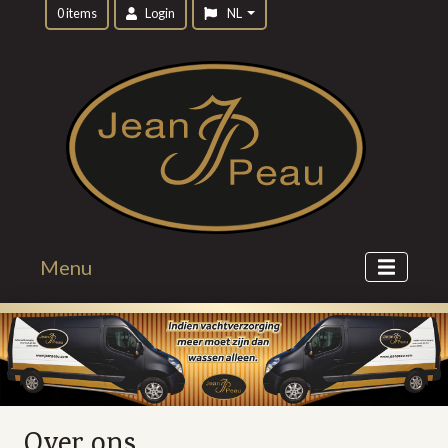
0 items
Login
NL
Menu
Over ons