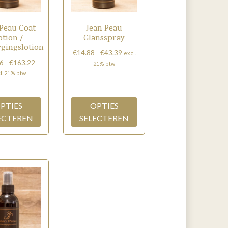
 Peau Coat
Jean Peau
otion /
Glansspray
gingslotion
Prijsklasse:
€
14.88
-
€
43.39
excl.
Prijsklasse:
6
-
€
163.22
€14.88
21% btw
€20.66
tot
l. 21% btw
Dit
tot
€43.39
Dit
product
€163.22
product
heeft
PTIES
OPTIES
heeft
meerdere
ECTEREN
SELECTEREN
meerdere
variaties.
variaties.
Deze
Deze
optie
optie
kan
kan
gekozen
gekozen
worden
worden
op
op
de
de
productpagina