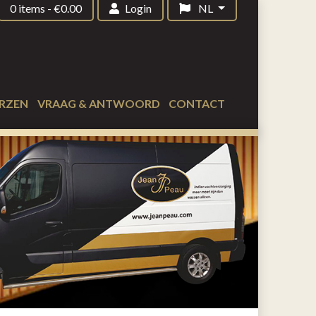
0 items
-
€
0.00
Login
NL
RZEN
VRAAG & ANTWOORD
CONTACT