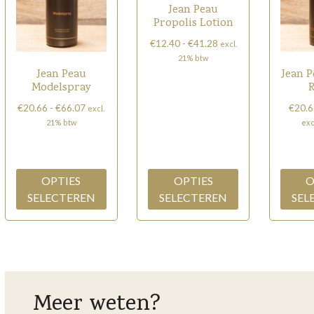
Jean Peau
Propolis Lotion
Prijsklasse:
€
12.40
-
€
41.28
excl.
€12.40
21% btw
tot
Jean Peau
Jean 
Dit
€41.28
Modelspray
product
Prijsklasse:
€
20.66
-
€
66.07
€
20.6
heeft
excl.
€20.66
21% btw
exc
meerdere
tot
Dit
variaties.
€66.07
product
Deze
heeft
optie
OPTIES
OPTIES
O
meerdere
kan
SELECTEREN
SELECTEREN
SEL
variaties.
gekozen
Deze
worden
optie
op
kan
de
gekozen
productpagina
worden
Meer weten?
op