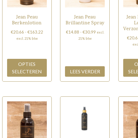
Jean Peau
Jean Peau
Jean
Berkenlotion
Brillantine Spray
L
Verzor
Prijsklasse:
Prijsklasse:
€
20.66
-
€
163.22
€
14.88
-
€
30.99
excl.
€20.66
€14.88
€
20.6
excl. 21% btw
21% btw
tot
tot
exc
Dit
€163.22
€30.99
product
heeft
OPTIES
O
meerdere
SELECTEREN
LEES VERDER
SEL
variaties.
Deze
optie
kan
gekozen
worden
op
de
productpagina