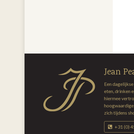
Jean Pe
Een dagelijkse
eten, drinken 
hiermee vertro
hoogwaardige 
zich tijdens s
+31 (0) 4