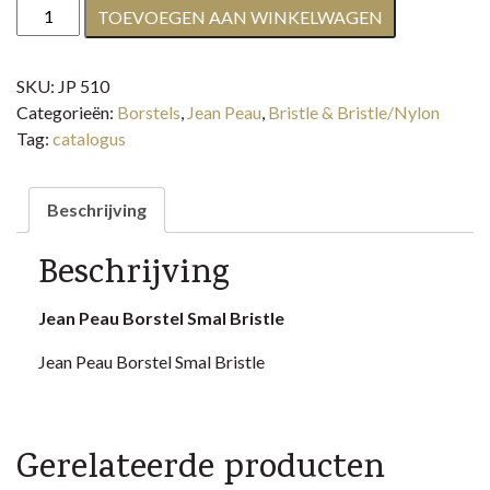
Jean
TOEVOEGEN AAN WINKELWAGEN
Peau
Borstel
SKU:
JP 510
Smal
Categorieën:
Borstels
,
Jean Peau
,
Bristle & Bristle/Nylon
Bristle
Tag:
catalogus
aantal
Beschrijving
Beschrijving
Jean Peau Borstel Smal Bristle
Jean Peau Borstel Smal Bristle
Gerelateerde producten