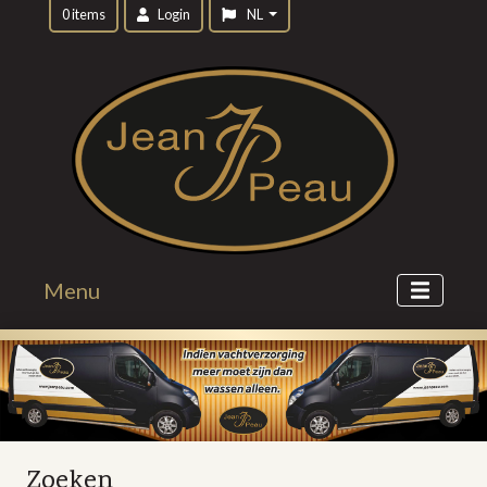
0 items
Login
NL
Menu
Zoeken