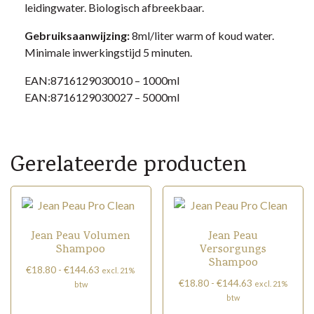
leidingwater. Biologisch afbreekbaar.
Gebruiksaanwijzing:
8ml/liter warm of koud water.
Minimale inwerkingstijd 5 minuten.
EAN:8716129030010 – 1000ml
EAN:8716129030027 – 5000ml
Gerelateerde producten
Jean Peau Volumen
Jean Peau
Shampoo
Versorgungs
Shampoo
Prijsklasse:
€
18.80
-
€
144.63
excl. 21%
Prijsklasse:
€18.80
€
18.80
-
€
144.63
excl. 21%
btw
€18.80
tot
btw
Dit
tot
€144.63