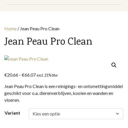
Home
/
Jean Peau Pro Clean
Jean Peau Pro Clean
Prijsklasse:
€
20.66
-
€
66.07
excl. 21% btw
€20.66
Jean Peau Pro Clean is een reinigings- en ontsmettingsmiddel
tot
geschikt voor o.a. dierenverblijven, kooien en wanden en
€66.07
vloeren.
Variant