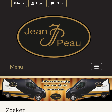
0 items
Login
NL
Menu
Zoeken