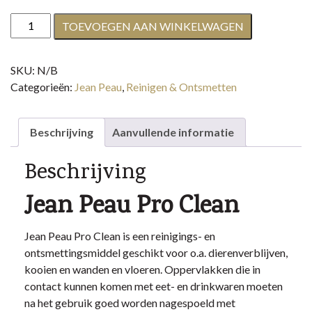
Jean
TOEVOEGEN AAN WINKELWAGEN
Peau
Pro
SKU:
N/B
Clean
Categorieën:
Jean Peau
,
Reinigen & Ontsmetten
aantal
Beschrijving
Aanvullende informatie
Beschrijving
Jean Peau Pro Clean
Jean Peau Pro Clean is een reinigings- en
ontsmettingsmiddel geschikt voor o.a. dierenverblijven,
kooien en wanden en vloeren. Oppervlakken die in
contact kunnen komen met eet- en drinkwaren moeten
na het gebruik goed worden nagespoeld met