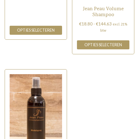
variaties.
Jean Peau Volume
Deze
Shampoo
optie
Prijsklasse:
€
18.80
-
€
144.63
excl. 21%
kan
€18.80
OPTIES SELECTEREN
btw
gekozen
tot
Dit
worden
€144.63
OPTIES SELECTEREN
product
op
heeft
de
meerdere
productpagina
variaties.
Deze
optie
kan
gekozen
worden
op
de
productpagina