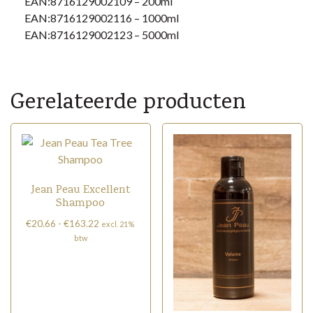
EAN:8716129002109 – 200ml
EAN:8716129002116 – 1000ml
EAN:8716129002123 – 5000ml
Gerelateerde producten
Jean Peau Excellent
Shampoo
Prijsklasse:
€
20.66
-
€
163.22
excl. 21%
€20.66
btw
tot
Dit
€163.22
product
heeft
meerdere