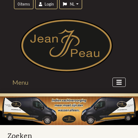
0 items
Login
NL
Menu
Zoeken