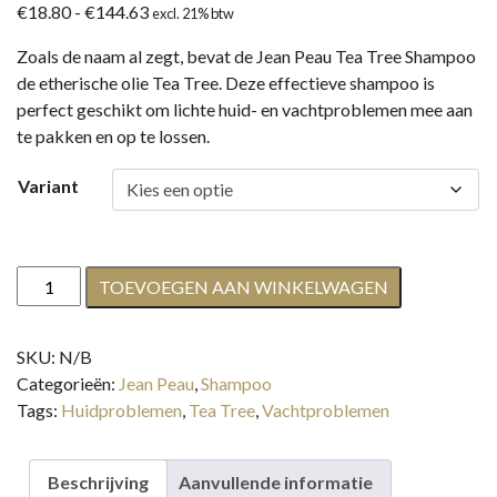
Prijsklasse:
€
18.80
-
€
144.63
excl. 21% btw
€18.80
Zoals de naam al zegt, bevat de Jean Peau Tea Tree Shampoo
tot
de etherische olie Tea Tree. Deze effectieve shampoo is
€144.63
perfect geschikt om lichte huid- en vachtproblemen mee aan
te pakken en op te lossen.
Variant
Jean
TOEVOEGEN AAN WINKELWAGEN
Peau
Tea
SKU:
N/B
Tree
Categorieën:
Jean Peau
,
Shampoo
Shampoo
Tags:
Huidproblemen
,
Tea Tree
,
Vachtproblemen
aantal
Beschrijving
Aanvullende informatie