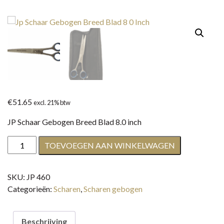
€
51.65
excl. 21% btw
JP Schaar Gebogen Breed Blad 8.0 inch
JP
TOEVOEGEN AAN WINKELWAGEN
Schaar
Gebogen
SKU:
JP 460
Breed
Categorieën:
Scharen
,
Scharen gebogen
Blad
8.0
inch
Beschrijving