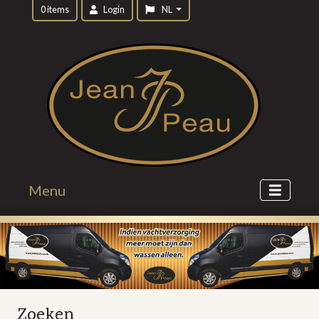
0 items
Login
NL
Menu
Zoeken