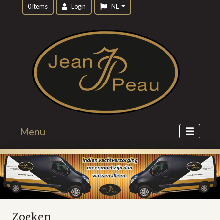
0 items
Login
NL
Menu
Zoeken