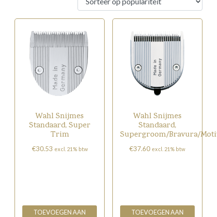
popul
Wahl Snijmes
Wahl Snijmes
Standaard, Super
Standaard,
Trim
Supergroom/Bravura/Moti
€
30.53
€
37.60
excl. 21% btw
excl. 21% btw
TOEVOEGEN AAN
TOEVOEGEN AAN