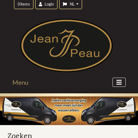
0 items
Login
NL
Menu
Zoeken