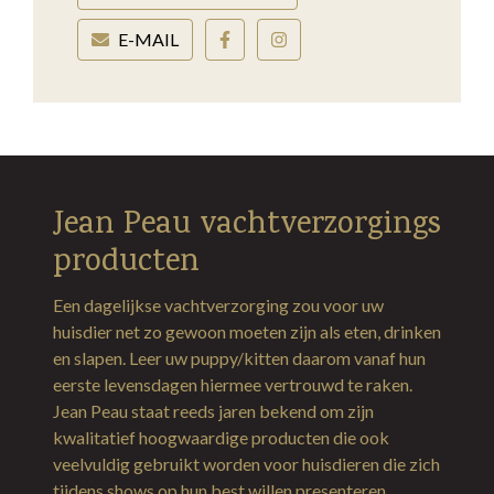
E-MAIL
Jean Peau vachtverzorgings
producten
Een dagelijkse vachtverzorging zou voor uw
huisdier net zo gewoon moeten zijn als eten, drinken
en slapen. Leer uw puppy/kitten daarom vanaf hun
eerste levensdagen hiermee vertrouwd te raken.
Jean Peau staat reeds jaren bekend om zijn
kwalitatief hoogwaardige producten die ook
veelvuldig gebruikt worden voor huisdieren die zich
tijdens shows op hun best willen presenteren.